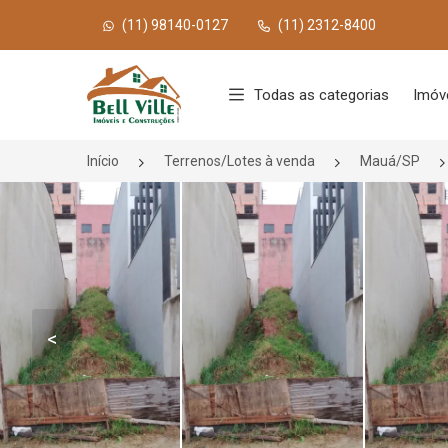
(11) 98140-0127
(11) 2312-8400
Página inicial
Todas as categorias
Imóve
Início
Terrenos/Lotes à venda
Mauá/SP
<