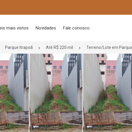
is mais vistos
Novidades
Fale conosco
Parque Itrapoã
Até R$ 220 mil
Terreno/Lote em Parque