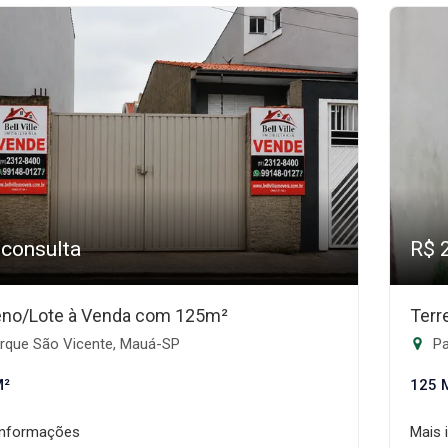
 consulta
R$ 
eno/Lote à Venda com 125m²
Terr
rque São Vicente, Mauá-SP
Pa
M²
125 
informações
Mais 