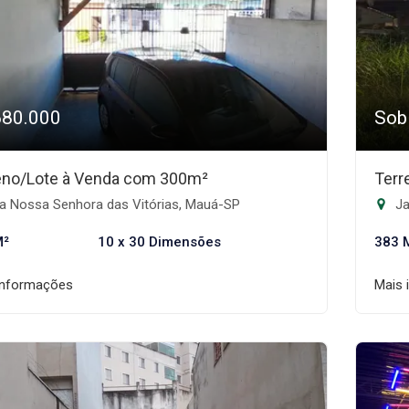
680.000
Sob
eno/Lote à Venda com 300m²
Terr
la Nossa Senhora das Vitórias, Mauá-SP
Ja
M²
10 x 30 Dimensões
383 
informações
Mais 