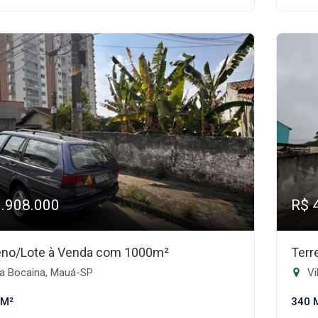
1.908.000
R$ 
eno/Lote à Venda com 1000m²
Terr
la Bocaina, Mauá-SP
Vi
 M²
340 