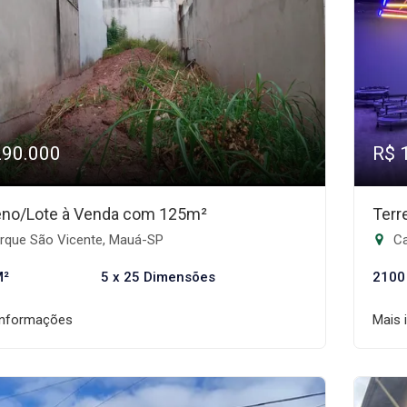
290.000
R$ 
eno/Lote à Venda com 125m²
Terr
rque São Vicente, Mauá-SP
Ca
M²
5 x 25 Dimensões
2100
informações
Mais 