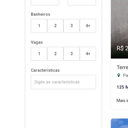
Banheiros
1
2
3
4+
Vagas
R$ 
1
2
3
4+
Terr
Características
Pa
125 
Mais 