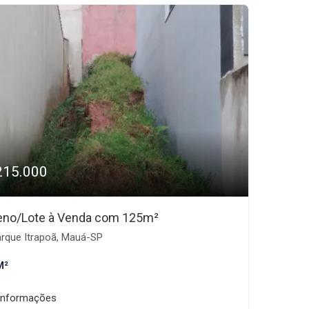
215.000
eno/Lote à Venda com 125m²
rque Itrapoã, Mauá-SP
M²
informações