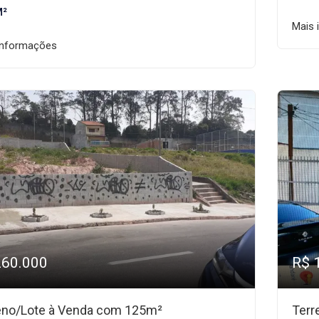
M²
Mais 
informações
260.000
R$ 
eno/Lote à Venda com 125m²
Terr