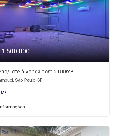
11.500.000
eno/Lote à Venda com 2100m²
mbuci, São Paulo-SP
 M²
informações