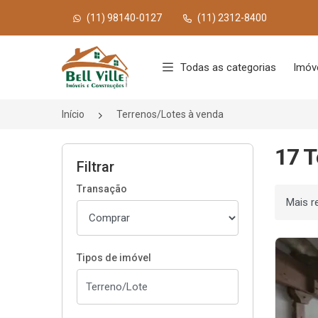
(11) 98140-0127
(11) 2312-8400
Página inicial
Todas as categorias
Imóve
Início
Terrenos/Lotes à venda
17 T
Filtrar
Transação
Ordenar
Tipos de imóvel