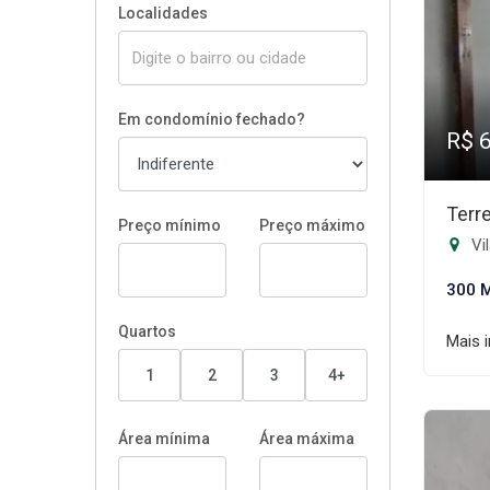
Localidades
Em condomínio fechado?
R$ 
Terr
Preço mínimo
Preço máximo
Vi
300 
Quartos
Mais 
1
2
3
4+
Área mínima
Área máxima