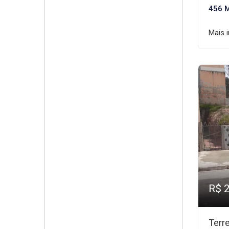
456 
Mais 
R$ 
Terr