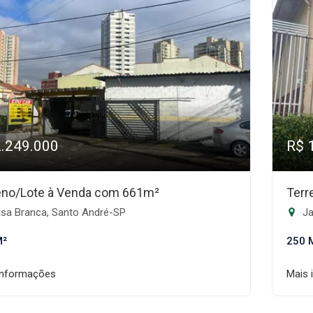
2.249.000
R$ 
eno/Lote à Venda com 661m²
Terr
sa Branca, Santo André-SP
Ja
M²
250 
informações
Mais 