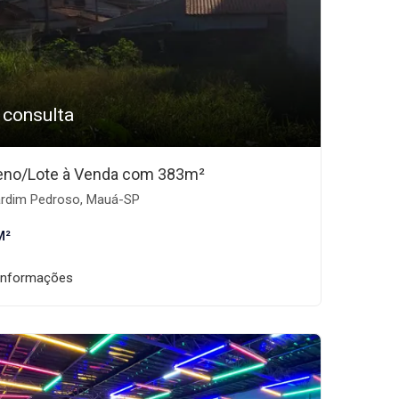
 consulta
eno/Lote à Venda com 383m²
rdim Pedroso, Mauá-SP
M²
informações