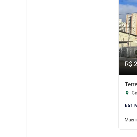
R$ 
Terr
Ca
661 
Mais 