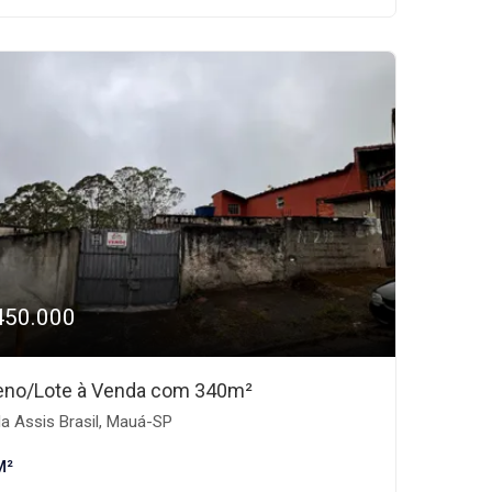
450.000
eno/Lote à Venda com 340m²
la Assis Brasil, Mauá-SP
M²