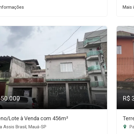
informações
Mais 
650.000
R$ 
eno/Lote à Venda com 456m²
Terr
a Assis Brasil, Mauá-SP
Pa